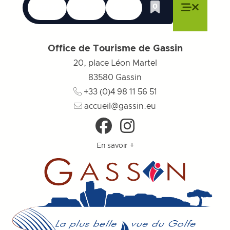
Langues
Accessibilité
Recherche
0
Liste de cadeau
Fermer le menu
Fermer le menu
Fermer le menu
Menu
Fermer l
Office de Tourisme de Gassin
20, place Léon Martel
83580
Gassin
+33 (0)4 98 11 56 51
accueil@gassin.eu
En savoir +