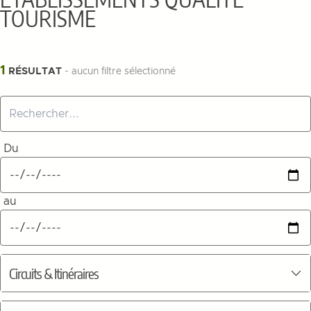
TOURISME
Filtres
1
RÉSULTAT
- aucun filtre sélectionné
Rechercher...
Du
Choisir une date de début et de fin
au
Circuits & Itinéraires