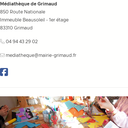
Médiathèque de Grimaud
850 Route Nationale
Immeuble Beausoleil - 1er étage
83310
Grimaud
04 94 43 29 02
mediatheque@mairie-grimaud.fr
Facebook