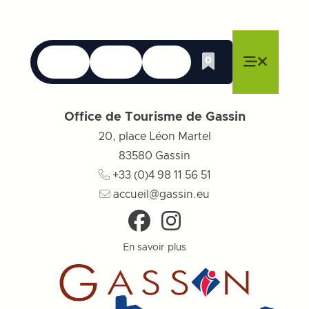
Langues
Accessibilité
Recherche
0
Liste de cadeau
Fermer le menu
Fermer le menu
Fermer le menu
Menu
Fermer l
Office de Tourisme de Gassin
20, place Léon Martel
83580
Gassin
+33 (0)4 98 11 56 51
accueil@gassin.eu
En savoir plus