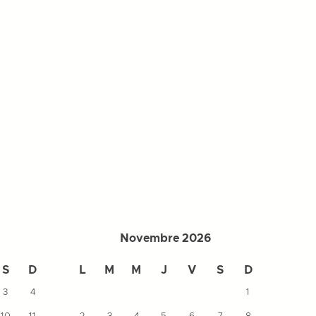
Novembre 2026
S
D
L
M
M
J
V
S
D
L
3
4
1