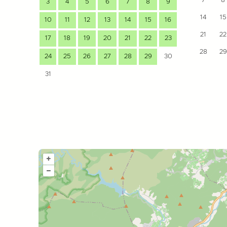
7
8
3
4
5
6
7
8
9
14
15
10
11
12
13
14
15
16
21
22
17
18
19
20
21
22
23
28
29
24
25
26
27
28
29
30
31
+
–