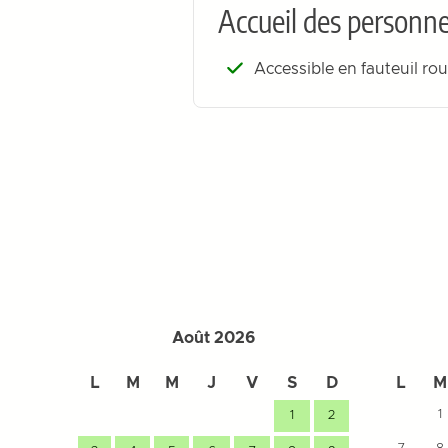
Accueil des personne
Accessible en fauteuil ro
Août 2026
L
M
M
J
V
S
D
L
M
1
1
2