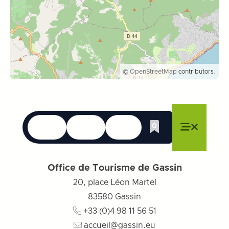
©
OpenStreetMap
contributors.
Langues
Accessibilité
Recherche
0
Liste de cadeau
Fermer le menu
Fermer le menu
Fermer le menu
Menu
Fermer l
Office de Tourisme de Gassin
20, place Léon Martel
83580
Gassin
+33 (0)4 98 11 56 51
accueil@gassin.eu