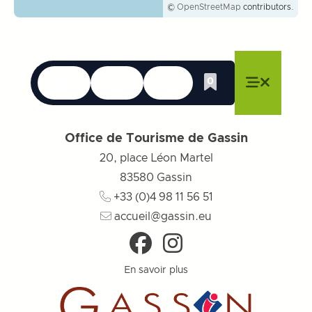
©
OpenStreetMap
contributors.
Langues
Accessibilité
Recherche
0
Liste de cadeau
Fermer le menu
Fermer le menu
Fermer le menu
Menu
Fermer l
Office de Tourisme de Gassin
20, place Léon Martel
83580
Gassin
+33 (0)4 98 11 56 51
accueil@gassin.eu
En savoir plus