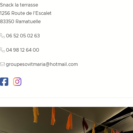
Snack la terrasse
1256 Route de l'Escalet
83350
Ramatuelle
06 52 05 02 63
04 98 12 64 00
groupesovitmaria@hotmail.com
Facebook
Instagram