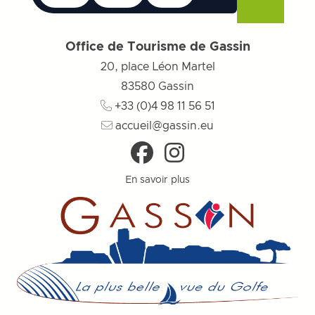
Liste de cadeau
Fermer le menu
Fermer le menu
Fermer le menu
Menu
Fermer l
Office de Tourisme de Gassin
20, place Léon Martel
83580
Gassin
+33 (0)4 98 11 56 51
accueil@gassin.eu
En savoir plus