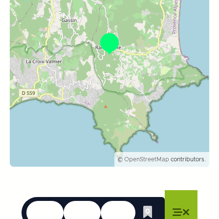
©
OpenStreetMap
contributors.
Langues
Accessibilité
Recherche
0