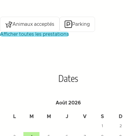
Animaux acceptés
Parking
afficher toutes les prestations
Dates
Août 2026
L
M
M
J
V
S
D
1
2