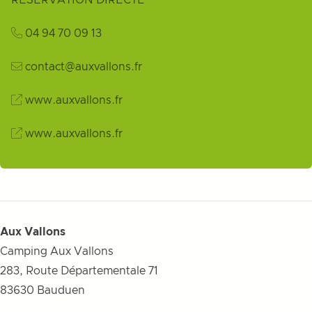
RÉSERVATION DIRECTE
04 94 70 09 13
contact@auxvallons.fr
www.auxvallons.fr
www.auxvallons.fr
Aux Vallons
Camping Aux Vallons
283, Route Départementale 71
83630
Bauduen