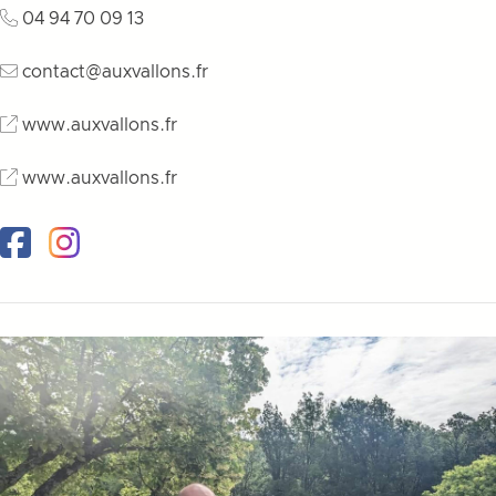
04 94 70 09 13
contact@auxvallons.fr
www.auxvallons.fr
www.auxvallons.fr
Facebook
Instagram