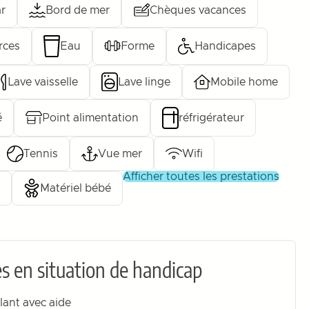
r
Bord de mer
Chèques vacances
ces
Eau
Forme
Handicapes
Lave vaisselle
Lave linge
Mobile home
é
Point alimentation
réfrigérateur
Tennis
Vue mer
Wifi
afficher toutes les prestations
Matériel bébé
s en situation de handicap
lant avec aide