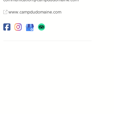
communication@campdudomaine.com
www.campdudomaine.com
Facebook
Instagram