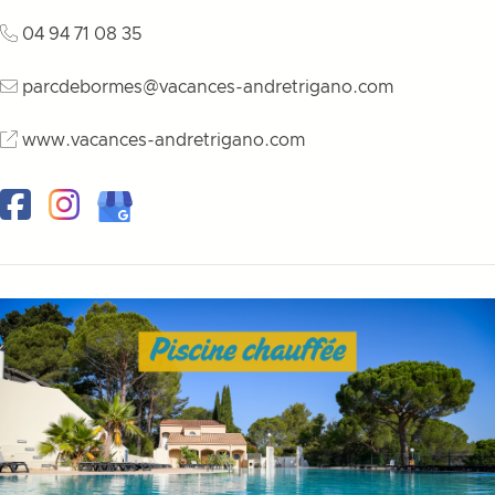
04 94 71 08 35
parcdebormes@vacances-andretrigano.com
www.vacances-andretrigano.com
Facebook
Instagram