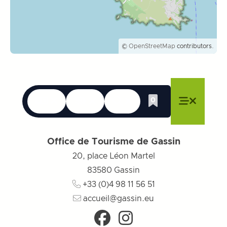
©
OpenStreetMap
contributors.
Langues
Accessibilité
Recherche
0
Liste de cadeau
Fermer le menu
Fermer le menu
Fermer le menu
Menu
Fermer l
Office de Tourisme de Gassin
20, place Léon Martel
83580
Gassin
+33 (0)4 98 11 56 51
accueil@gassin.eu