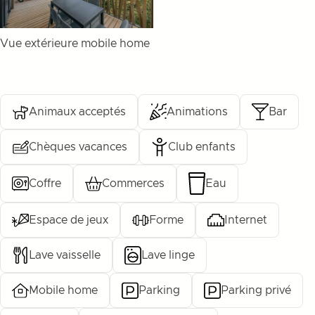
Vue extérieure mobile home
Animaux acceptés
Animations
Bar
Chèques vacances
Club enfants
Coffre
Commerces
Eau
Espace de jeux
Forme
Internet
Lave vaisselle
Lave linge
Mobile home
Parking
Parking privé