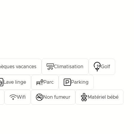
èques vacances
Climatisation
Golf
Lave linge
Parc
Parking
Wifi
Non fumeur
Matériel bébé