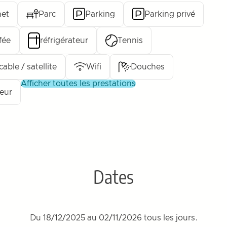
net
Parc
Parking
Parking privé
fée
réfrigérateur
Tennis
cable / satellite
Wifi
Douches
afficher toutes les prestations
eur
Dates
Du 18/12/2025 au 02/11/2026 tous les jours.