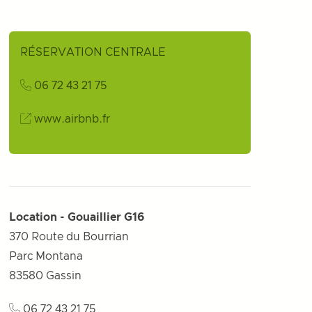
RÉSERVATION CENTRALE
06 72 43 21 75
www.airbnb.fr
Location - Gouaillier G16
370 Route du Bourrian
Parc Montana
83580
Gassin
06 72 43 21 75