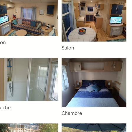
lon
Salon
uche
Chambre