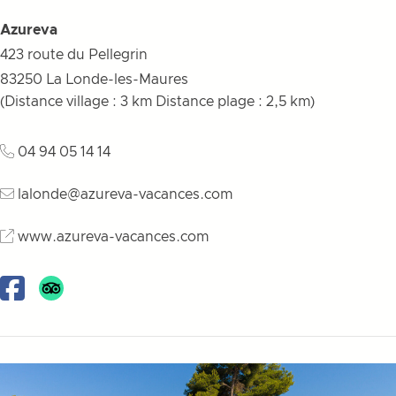
Azureva
423 route du Pellegrin
83250
La Londe-les-Maures
(Distance village : 3 km Distance plage : 2,5 km)
04 94 05 14 14
lalonde@azureva-vacances.com
www.azureva-vacances.com
Facebook