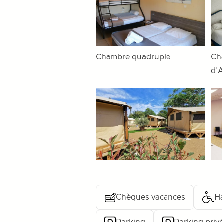
Chambre quadruple
Ch
d'
Chèques vacances
H