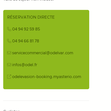
RÉSERVATION DIRECTE
04 94 92 59 85
04 94 66 81 78
servicecommercial@odelvar.com
infos@odel.fr
odelevasion-booking.myasterio.com