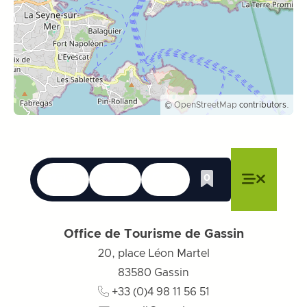
©
OpenStreetMap
contributors.
Langues
Accessibilité
Recherche
0
Liste de cadeau
Fermer le menu
Fermer le menu
Fermer le menu
Menu
Fermer l
Office de Tourisme de Gassin
20, place Léon Martel
83580
Gassin
+33 (0)4 98 11 56 51