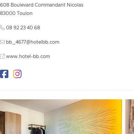
608 Boulevard Commandant Nicolas
83000
Toulon
08 92 23 40 68
bb_4677@hotelbb.com
www.hotel-bb.com
Facebook
Instagram