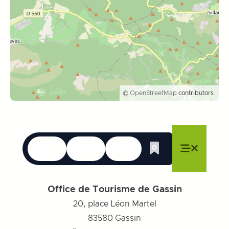
©
OpenStreetMap
contributors.
Langues
Accessibilité
Recherche
0
Liste de cadeau
Fermer le menu
Fermer le menu
Fermer le menu
Menu
Fermer l
Office de Tourisme de Gassin
20, place Léon Martel
83580
Gassin