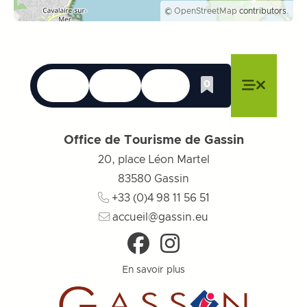
©
OpenStreetMap
contributors.
Langues
Accessibilité
Recherche
0
Liste de cadeau
Fermer le menu
Fermer le menu
Fermer le menu
Menu
Fermer l
Office de Tourisme de Gassin
20, place Léon Martel
83580
Gassin
+33 (0)4 98 11 56 51
accueil@gassin.eu
En savoir plus