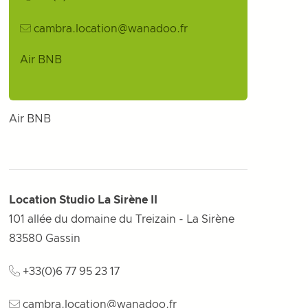
cambra.location@wanadoo.fr
Air BNB
Air BNB
Location Studio La Sirène II
101 allée du domaine du Treizain - La Sirène
83580
Gassin
+33(0)6 77 95 23 17
cambra.location@wanadoo.fr