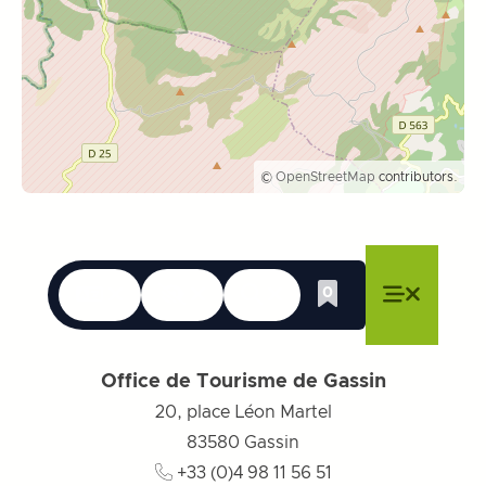
©
OpenStreetMap
contributors.
Langues
Accessibilité
Recherche
0
Liste de cadeau
Fermer le menu
Fermer le menu
Fermer le menu
Menu
Fermer l
Office de Tourisme de Gassin
20, place Léon Martel
83580
Gassin
+33 (0)4 98 11 56 51