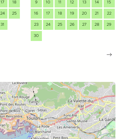
17
18
9
10
11
12
13
14
15
14
24
25
16
17
18
19
20
21
22
21
31
23
24
25
26
27
28
29
28
30