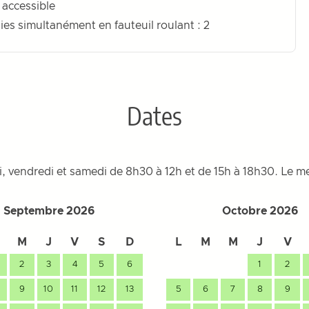
 accessible
ies simultanément en fauteuil roulant : 2
Dates
di, vendredi et samedi de 8h30 à 12h et de 15h à 18h30. Le 
Septembre 2026
Octobre 2026
M
J
V
S
D
L
M
M
J
V
2
3
4
5
6
1
2
9
10
11
12
13
5
6
7
8
9