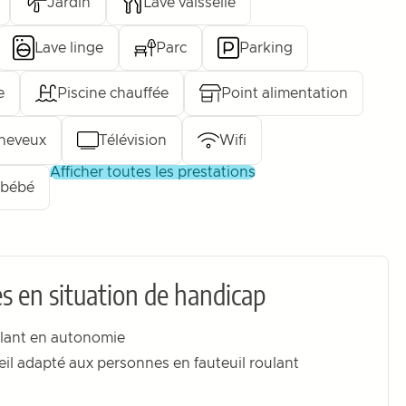
Jardin
Lave vaisselle
Lave linge
Parc
Parking
e
Piscine chauffée
Point alimentation
heveux
Télévision
Wifi
afficher toutes les prestations
 bébé
s en situation de handicap
ulant en autonomie
il adapté aux personnes en fauteuil roulant