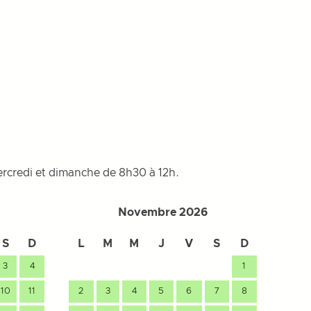
mercredi et dimanche de 8h30 à 12h.
Novembre 2026
S
D
L
M
M
J
V
S
D
L
3
4
1
10
11
2
3
4
5
6
7
8
7