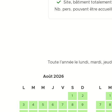
Site, bâtiment totalement
Nb. pers. pouvant être accueill
Toute l'année le lundi, mardi, jeu
Août 2026
L
M
M
J
V
S
D
L
M
1
2
1
3
4
5
6
7
8
9
7
8