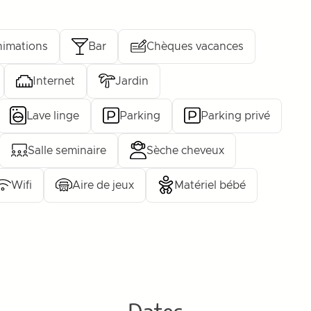
imations
Bar
Chèques vacances
Internet
Jardin
Lave linge
Parking
Parking privé
Salle seminaire
Sèche cheveux
Wifi
Aire de jeux
Matériel bébé