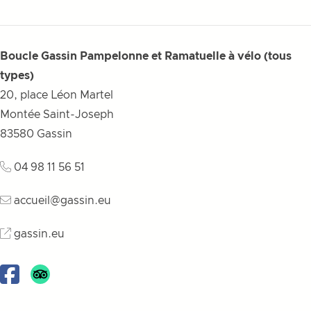
Boucle Gassin Pampelonne et Ramatuelle à vélo (tous
types)
20, place Léon Martel
Montée Saint-Joseph
83580
Gassin
04 98 11 56 51
accueil@gassin.eu
gassin.eu
Facebook