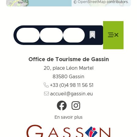
©
OpenStreetMap
contributors.
Langues
Accessibilité
Recherche
0
Liste de cadeau
Fermer le menu
Fermer le menu
Fermer le menu
Menu
Fermer l
Office de Tourisme de Gassin
20, place Léon Martel
83580
Gassin
+33 (0)4 98 11 56 51
accueil@gassin.eu
En savoir plus