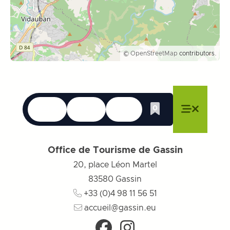
©
OpenStreetMap
contributors.
Langues
Accessibilité
Recherche
0
Liste de cadeau
Fermer le menu
Fermer le menu
Fermer le menu
Menu
Fermer l
Office de Tourisme de Gassin
20, place Léon Martel
83580
Gassin
+33 (0)4 98 11 56 51
accueil@gassin.eu