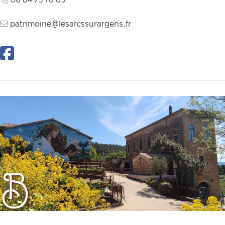
06 84 75 78 89
patrimoine@lesarcssurargens.fr
Facebook