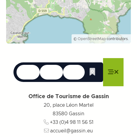
©
OpenStreetMap
contributors.
Langues
Accessibilité
Recherche
0
Liste de cadeau
Fermer le menu
Fermer le menu
Fermer le menu
Menu
Fermer l
Office de Tourisme de Gassin
20, place Léon Martel
83580
Gassin
+33 (0)4 98 11 56 51
accueil@gassin.eu