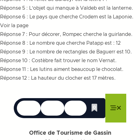
Réponse 5 : L’objet qui manque à Valdeb est la lanterne.
Réponse 6 : Le pays que cherche Crodem est la Laponie.
Voir la page
Réponse 7 : Pour décorer, Rompec cherche la guirlande.
Réponse 8 : Le nombre que cherche Patapp est : 12
Réponse 9 : Le nombre de rectangles de Baguerr est 10.
Réponse 10 : Costèbre fait trouver le nom Vernat.
Réponse 11 : Les lutins aiment beaucoup le chocolat.
Réponse 12 : La hauteur du clocher est 17 mètres.
Langues
Accessibilité
Recherche
0
Liste de cadeau
Fermer le menu
Fermer le menu
Fermer le menu
Menu
Fermer l
Office de Tourisme de Gassin