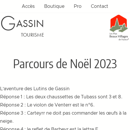
Aller au contenu
Accès
Boutique
Pro
Contact
G
ASSIN
TOURISME
Parcours de Noël 2023
L’aventure des Lutins de Gassin
Réponse 1 : Les deux chaussettes de Tubass sont 3 et 8.
Réponse 2 : Le violon de Venterr est le n°6.
Réponse 3 : Carteyrr ne doit pas commander les œufs à la
neige.
Réponse 4 : le reflet de Barbeyr est la lettre F.