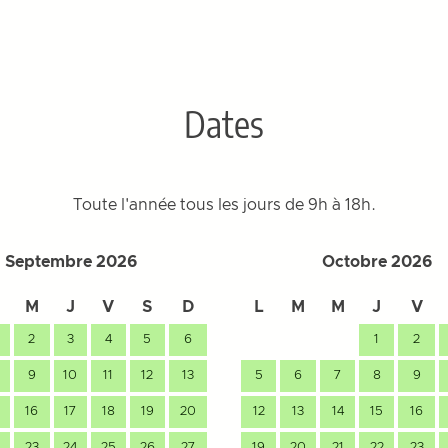
Dates
Toute l'année tous les jours de 9h à 18h.
Septembre 2026
Octobre 2026
M
J
V
S
D
L
M
M
J
V
2
3
4
5
6
1
2
9
10
11
12
13
5
6
7
8
9
16
17
18
19
20
12
13
14
15
16
23
24
25
26
27
19
20
21
22
23