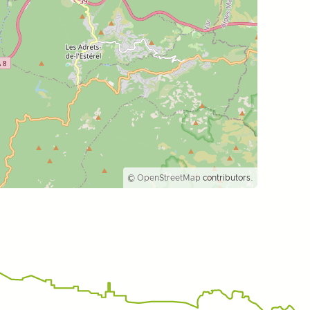
©
OpenStreetMap
contributors.