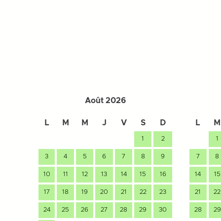
Août 2026
L
M
M
J
V
S
D
L
M
1
2
1
3
4
5
6
7
8
9
7
8
10
11
12
13
14
15
16
14
15
17
18
19
20
21
22
23
21
22
24
25
26
27
28
29
30
28
29