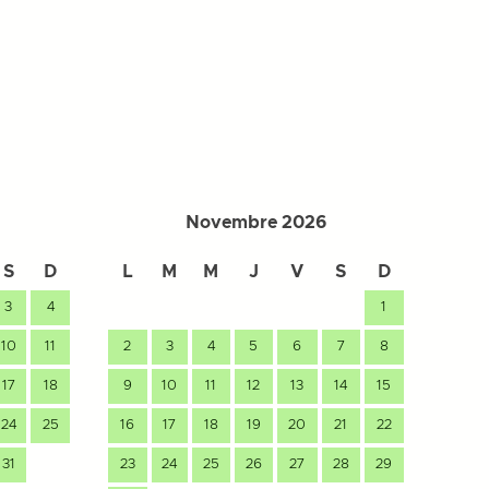
Novembre 2026
S
D
L
M
M
J
V
S
D
L
3
4
1
10
11
2
3
4
5
6
7
8
7
17
18
9
10
11
12
13
14
15
14
24
25
16
17
18
19
20
21
22
21
31
23
24
25
26
27
28
29
28