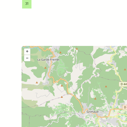
31
+
–