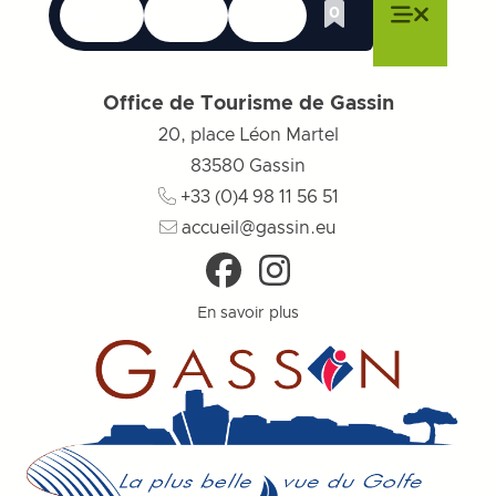
Langues
Accessibilité
Recherche
0
Liste de cadeau
Fermer le menu
Fermer le menu
Fermer le menu
Menu
Fermer l
Office de Tourisme de Gassin
20, place Léon Martel
83580
Gassin
+33 (0)4 98 11 56 51
accueil@gassin.eu
En savoir plus