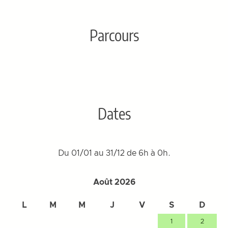
Parcours
Dates
Du 01/01 au 31/12 de 6h à 0h.
Août 2026
L
M
M
J
V
S
D
1
2