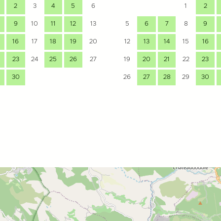
2
3
4
5
6
1
2
9
10
11
12
13
5
6
7
8
9
16
17
18
19
20
12
13
14
15
16
23
24
25
26
27
19
20
21
22
23
30
26
27
28
29
30