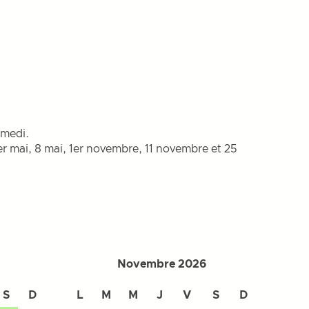
amedi.
er mai, 8 mai, 1er novembre, 11 novembre et 25
Novembre 2026
S
D
L
M
M
J
V
S
D
L