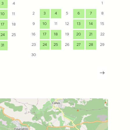
1
3
4
2
3
4
5
6
7
8
10
11
7
9
10
11
12
13
14
15
17
18
14
16
17
18
19
20
21
22
24
25
21
23
24
25
26
27
28
29
31
28
30