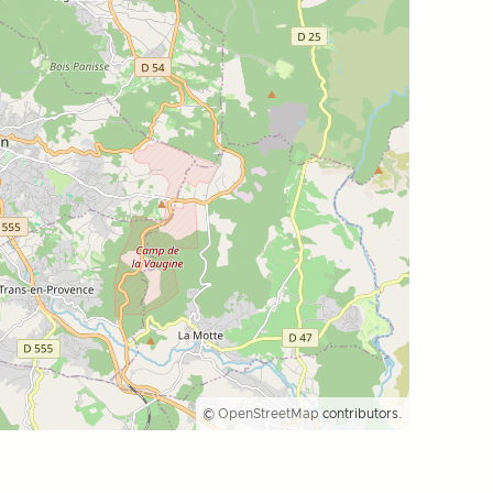
©
OpenStreetMap
contributors.