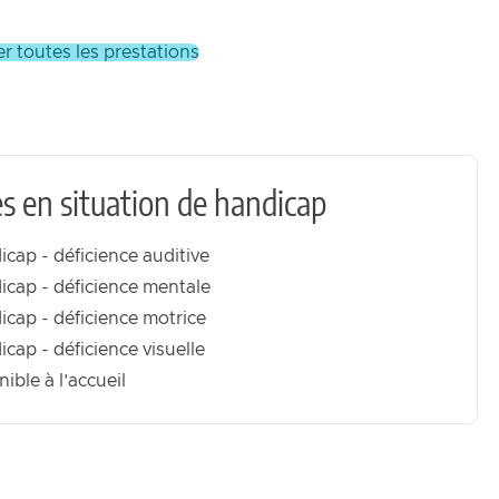
her toutes les prestations
s en situation de handicap
cap - déficience auditive
cap - déficience mentale
cap - déficience motrice
ap - déficience visuelle
ble à l’accueil