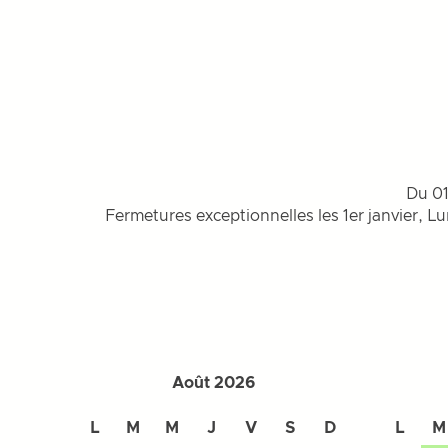
Du 01
Fermetures exceptionnelles les 1er janvier, L
Août 2026
L
M
M
J
V
S
D
L
M