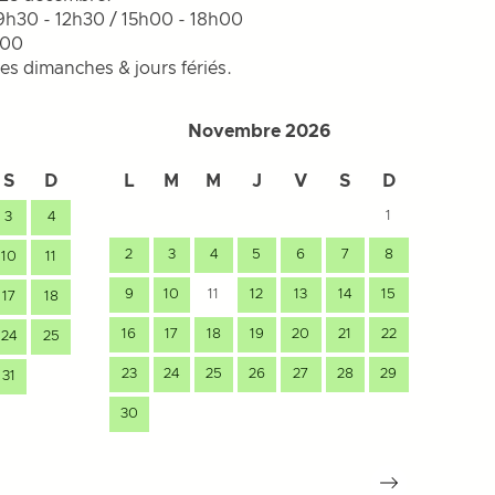
 9h30 - 12h30 / 15h00 - 18h00
h00
les dimanches & jours fériés.
Novembre 2026
S
D
L
M
M
J
V
S
D
L
1
3
4
2
3
4
5
6
7
8
10
11
7
9
10
11
12
13
14
15
17
18
14
16
17
18
19
20
21
22
24
25
21
23
24
25
26
27
28
29
31
28
30