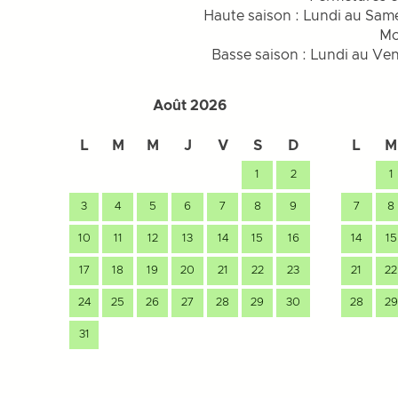
Haute saison : Lundi au Same
Mo
Basse saison : Lundi au Vend
Août 2026
L
M
M
J
V
S
D
L
M
1
2
1
3
4
5
6
7
8
9
7
8
10
11
12
13
14
15
16
14
15
17
18
19
20
21
22
23
21
22
24
25
26
27
28
29
30
28
29
31