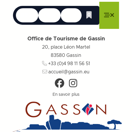
Langues
Accessibilité
Recherche
0
Liste de cadeau
Fermer le menu
Fermer le menu
Fermer le menu
Menu
Fermer l
Office de Tourisme de Gassin
20, place Léon Martel
83580
Gassin
+33 (0)4 98 11 56 51
accueil@gassin.eu
En savoir plus