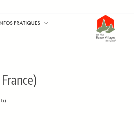
INFOS PRATIQUES
 France)
T) )