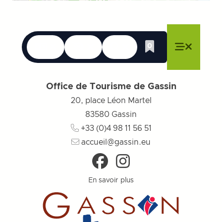
Langues
Accessibilité
Recherche
0
Liste de cadeau
Fermer le menu
Fermer le menu
Fermer le menu
Menu
Fermer l
Office de Tourisme de Gassin
20, place Léon Martel
83580
Gassin
+33 (0)4 98 11 56 51
accueil@gassin.eu
En savoir plus