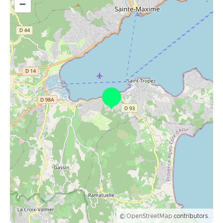
–
©
OpenStreetMap
contributors.