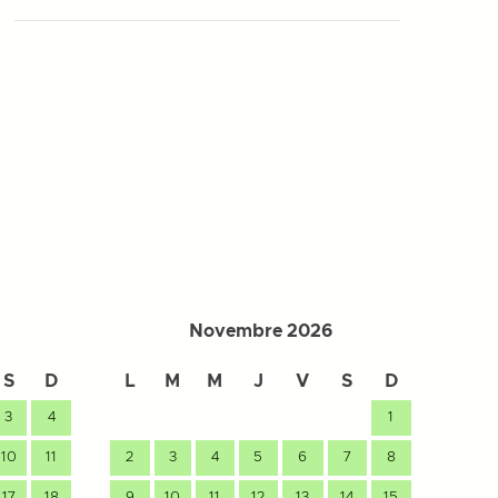
Novembre 2026
S
D
L
M
M
J
V
S
D
L
3
4
1
10
11
2
3
4
5
6
7
8
7
17
18
9
10
11
12
13
14
15
14