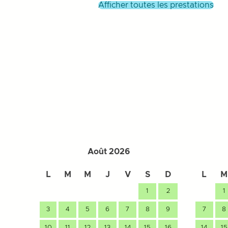
afficher toutes les prestations
Août 2026
L
M
M
J
V
S
D
L
M
1
2
1
3
4
5
6
7
8
9
7
8
10
11
12
13
14
15
16
14
15