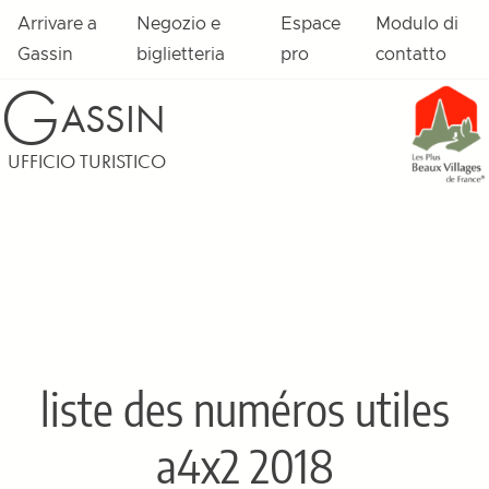
Vai al contenuto
Arrivare a
Negozio e
Espace
Modulo di
Gassin
biglietteria
pro
contatto
G
ASSIN
UFFICIO TURISTICO
liste des numéros utiles
a4x2 2018