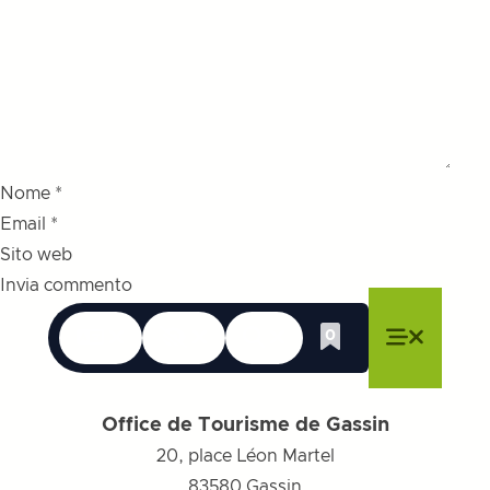
Nome
*
Email
*
Sito web
Le lingue
Accessibilità
Ricerca
0
Lista dei desider
Chiudere il menu
Chiudere il menu
Chiudere il menu
Menu
Chiudere
Office de Tourisme de Gassin
20, place Léon Martel
83580
Gassin